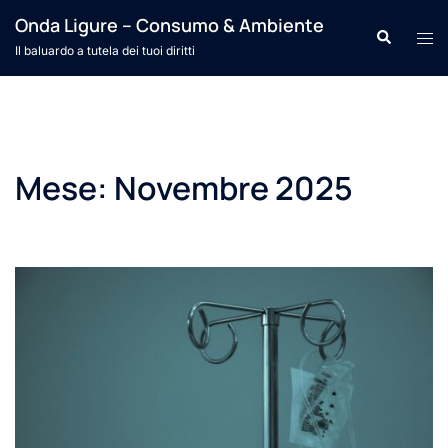
Vai
Onda Ligure – Consumo & Ambiente
Cerca
Mos
al
Il baluardo a tutela dei tuoi diritti
men
contenuto
Mese:
Novembre 2025