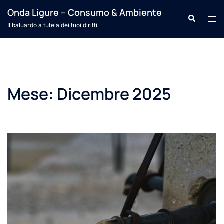
Vai
Onda Ligure – Consumo & Ambiente
Cerca
Mos
al
Il baluardo a tutela dei tuoi diritti
men
contenuto
Mese:
Dicembre 2025