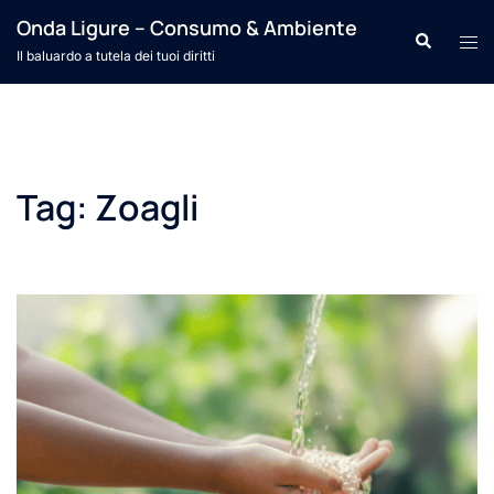
Vai
Onda Ligure – Consumo & Ambiente
Cerca
Mos
al
Il baluardo a tutela dei tuoi diritti
men
contenuto
Tag:
Zoagli