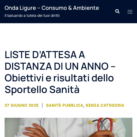
Vai
Onda Ligure – Consumo & Ambiente
Cerca
Mos
al
Il baluardo a tutela dei tuoi diritti
men
contenuto
LISTE D’ATTESA A
DISTANZA DI UN ANNO –
Obiettivi e risultati dello
Sportello Sanità
27 GIUGNO 2025
SANITÀ PUBBLICA
,
SENZA CATEGORIA