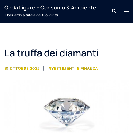
Vai
Onda Ligure – Consumo & Ambiente
Cerca
Mos
al
Il baluardo a tutela dei tuoi diritti
men
contenuto
La truffa dei diamanti
31 OTTOBRE 2022
INVESTIMENTI E FINANZA