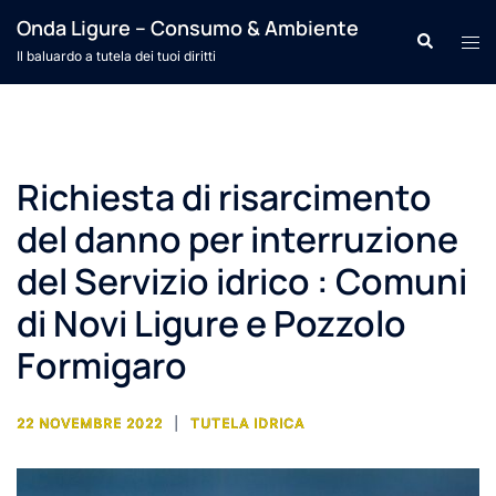
Vai
Onda Ligure – Consumo & Ambiente
Cerca
Mos
al
Il baluardo a tutela dei tuoi diritti
men
contenuto
Richiesta di risarcimento
del danno per interruzione
del Servizio idrico : Comuni
di Novi Ligure e Pozzolo
Formigaro
22 NOVEMBRE 2022
TUTELA IDRICA