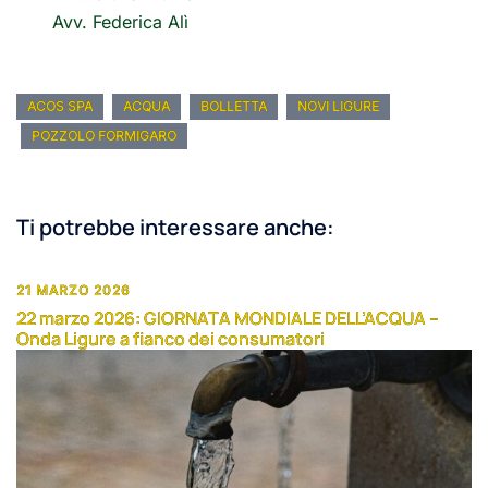
Avv. Federica Alì
ACOS SPA
ACQUA
BOLLETTA
NOVI LIGURE
POZZOLO FORMIGARO
Ti potrebbe interessare anche:
21 MARZO 2026
22 marzo 2026: GIORNATA MONDIALE DELL’ACQUA –
Onda Ligure a fianco dei consumatori